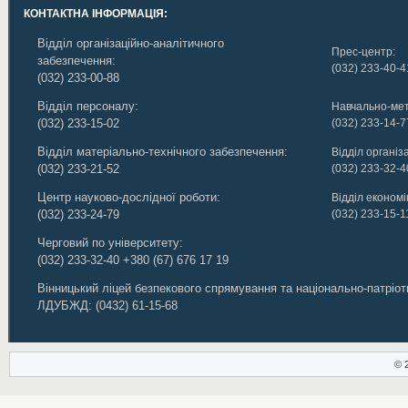
КОНТАКТНА ІНФОРМАЦІЯ:
Відділ організаційно-аналітичного
Прес-центр:
забезпечення:
(032) 233-40-4
(032) 233-00-88
Відділ персоналу:
Навчально-мет
(032) 233-15-02
(032) 233-14-7
Відділ матеріально-технічного забезпечення:
Відділ організ
(032) 233-21-52
(032) 233-32-4
Центр науково-дослідної роботи:
Відділ економік
(032) 233-24-79
(032) 233-15-1
Черговий по університету:
(032) 233-32-40
+380 (67) 676 17 19
Вінницький ліцей безпекового спрямування та національно-патріо
ЛДУБЖД
:
(0432) 61-15-68
© 