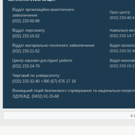
Відділ організаційно-аналітичного
Прес-центр:
забезпечення:
(032) 233-40-4
(032) 233-00-88
Відділ персоналу:
Навчально-мет
(032) 233-15-02
(032) 233-14-7
Відділ матеріально-технічного забезпечення:
Відділ організ
(032) 233-21-52
(032) 233-32-4
Центр науково-дослідної роботи:
Відділ економік
(032) 233-24-79
(032) 233-15-1
Черговий по університету:
(032) 233-32-40
+380 (67) 676 17 19
Вінницький ліцей безпекового спрямування та національно-патріо
ЛДУБЖД
:
(0432) 61-15-68
© 