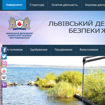
Перейти к основному содержанию
Університет
Структура
Освітня діяльність
Наукова діяль
Вступникам
Здобувачам
Працівникам
Випускникам