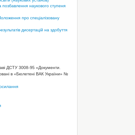
а позбавлення наукового ступеня
Положення про спеціалізовану
езультатів дисертацій на здобуття
таві ДСТУ 3008-95 «Документи.
іковані в «Бюлетені ВАК України» №
осилання
я