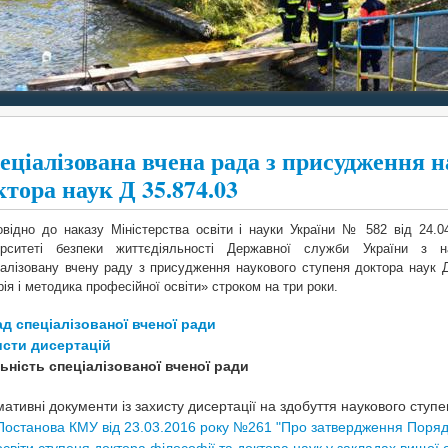
еціалізована вчена рада з присудження н
ктора наук Д 35.874.03
овідно до наказу Міністерства освіти і науки України № 582 від 24.
ерситеті безпеки життєдіяльності Державної служби України з н
іалізовану вчену раду з присудження наукового ступеня доктора наук Д
рія і методика професійної освіти» строком на три роки.
д спеціалізованої вченої ради
исти дисертацій
ьність спеціалізованої вченої ради
ативні документи із захисту дисертації на здобуття наукового ступе
Постанова КМУ від 23.03.2016 року №261 "Про затвердження Порядк
освіти ступеня доктора філософії та доктора наук у закладах вищої о