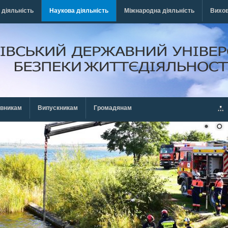
 діяльність
Наукова діяльність
Міжнародна діяльність
Вихов
івникам
Випускникам
Громадянам