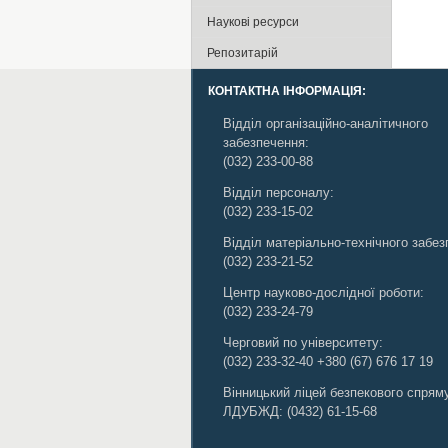
Наукові ресурси
Репозитарій
КОНТАКТНА ІНФОРМАЦІЯ:
Відділ організаційно-аналітичного
забезпечення:
(032) 233-00-88
Відділ персоналу:
(032) 233-15-02
Відділ матеріально-технічного забе
(032) 233-21-52
Центр науково-дослідної роботи:
(032) 233-24-79
Черговий по університету:
(032) 233-32-40
+380 (67) 676 17 19
Вінницький ліцей безпекового спрям
ЛДУБЖД
:
(0432) 61-15-68