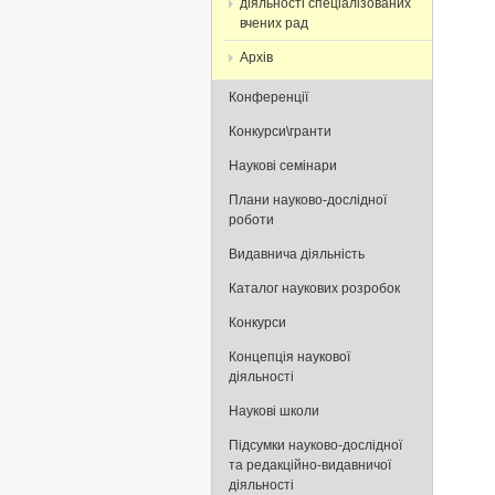
діяльності спеціалізованих
вчених рад
Архів
Конференції
Конкурси\гранти
Наукові семінари
Плани науково-дослідної
роботи
Видавнича діяльність
Каталог наукових розробок
Конкурси
Концепція наукової
діяльності
Наукові школи
Підсумки науково-дослідної
та редакційно-видавничої
діяльності