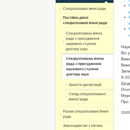
Спеціалізовані вчені ради
Постійно діючі
спеціалізовані вчені ради
Спеціалізована вчена
рада з присудження
наукового ступеня
Наук
доктора наук
Всі 
Вимо
Спеціалізована вчена
рада з присудження
Вимо
наукового ступеня
Звіт
доктора наук
9-10
Щодо
Захисти дисертацій
Огол
Склад спеціалізованої
Мере
вченої ради
Про 
Разові спеціалізовані Вчені
20/05
ради
Законодавство з питань