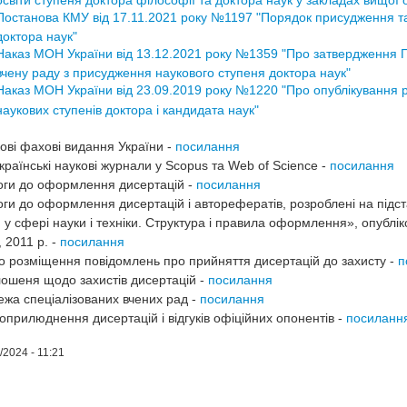
Постанова КМУ від 17.11.2021 року №1197 "Порядок присудження т
доктора наук"
Наказ МОН України від 13.12.2021 року №1359 "Про затвердження 
вчену раду з присудження наукового ступеня доктора наук"
Наказ МОН України від 23.09.2019 року №1220 "Про опублікування р
наукових ступенів доктора і кандидата наук"
ові фахові видання України -
посилання
українські наукові журнали у Scopus та Web of Science -
посилання
ги до оформлення дисертацій -
посилання
ги до оформлення дисертацій і авторефератів, розроблені на підс
и у сфері науки і техніки. Структура і правила оформлення», опубл
, 2011 р. -
посилання
 розміщення повідомлень про прийняття дисертацій до захисту -
п
ошеня щодо захистів дисертацій -
посилання
жа спеціалізованих вчених рад -
посилання
оприлюднення дисертацій і відгуків офіційних опонентів -
посиланн
/2024 - 11:21