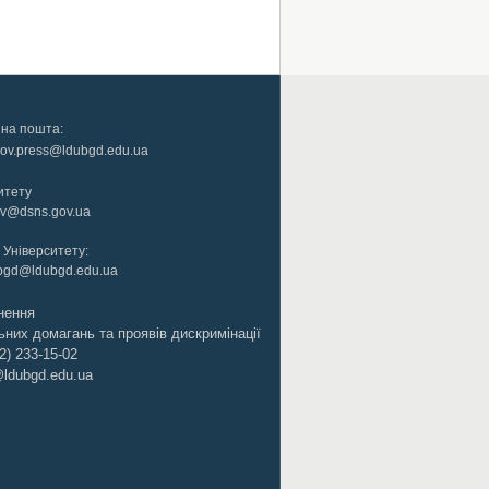
на пошта:
gov.press@ldubgd.edu.ua
итету
viv@dsns.gov.ua
Університету:
ubgd@ldubgd.edu.ua
нення
них домагань та проявів дискримінації
2) 233-15-02
ldubgd.edu.ua