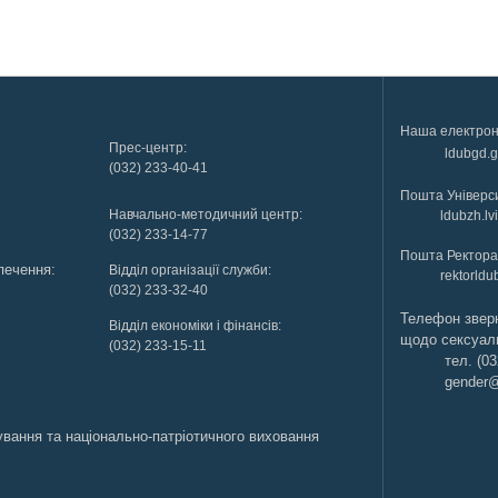
Наша електрон
Прес-центр:
ldubgd.
(032) 233-40-41
Пошта Універс
Навчально-методичний центр:
ldubzh.l
(032) 233-14-77
Пошта Ректора 
зпечення:
Відділ організації служби:
rektorld
(032) 233-32-40
Телефон звер
Відділ економіки і фінансів:
щодо сексуаль
(032) 233-15-11
тел. (03
gender@
ування та національно-патріотичного виховання