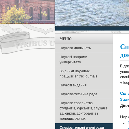
МЕНЮ
Сп
Наукова діяльність
до
Наукові напрями
університету
Відп
Збірники наукових
унів
праць/scientific journals
спец
«Тео
Наукові видання
Скла
Науково-технічна рада
Зах
Наукове товариство
Діял
студентів, курсантів, слухачів,
ад’юнктів, докторантів і
Норм
молодих вчених
Спеціалізовані вчені ради