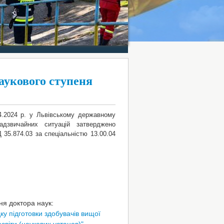
аукового ступеня
04.2024 р. у Львівському державному
адзвичайних ситуацій затверджено
 35.874.03 за спеціальністю 13.00.04
ня доктора наук:
у підготовки здобувачів вищої
світи (наукових установ)"