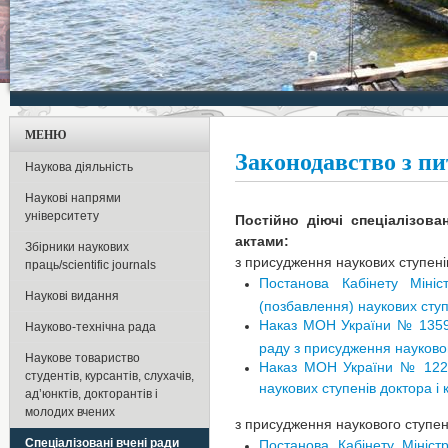
МЕНЮ
Законодавство з пи
Наукова діяльність
Наукові напрями
університету
Постійно діючі спеціалізова
актами:
Збірники наукових
з присудження наукових ступені
праць/scientific journals
Постанова Кабінету Міні
Наукові видання
(позбавлення) наукових ступ
Наказ МОН України № 1359 
Науково-технічна рада
раду з присудження науково
Наукове товариство
Наказ МОН України № 1220 
студентів, курсантів, слухачів,
наукових ступенів доктора і
ад’юнктів, докторантів і
молодих вчених
з присудження наукового ступен
Спеціалізовані вчені ради
Постанова Кабінету Мініст