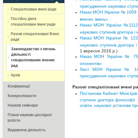
присудження наукових ступе
Спеціалізовані вчені ради
Наказ МОН України № 1059 в
Постійно діючі
вчених звань»
спеціалізовані вчені ради
Наказ МОН України №1112 в
наукових ступенів доктора і
Разові спеціалізовані Вчені
Наказ МОН України № 1220 
ради
наукових ступенів доктора 
Законодавство з питань
1 вересня 2016 р.)
діяльності
Наказ МОН України № 758 в
спеціалізованих вчених
опонентів»
рад
Лист МОН України № 1/21
Архів
присудження наукових ступе
Конференції
Разові спеціалізовані вчені 
Постанова Кабінет Міністрі
Конкурси\гранти
ступеня доктора філософії 
освіти, наукової установи п
Наукові семінари
Плани науково-дослідної
роботи
Видавнича діяльність