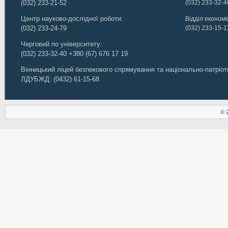
(032) 233-21-52
(032) 233-32-4
Центр науково-дослідної роботи:
Відділ економік
(032) 233-24-79
(032) 233-15-1
Черговий по університету:
(032) 233-32-40
+380 (67) 676 17 19
Вінницький ліцей безпекового спрямування та національно-патріо
ЛДУБЖД
:
(0432) 61-15-68
© 