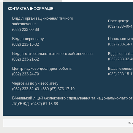
КОНТАКТНА ІНФОРМАЦІЯ:
Відділ організаційно-аналітичного
Прес-центр:
забезпечення:
(032) 233-40-4
(032) 233-00-88
Відділ персоналу:
Навчально-мет
(032) 233-15-02
(032) 233-14-7
Відділ матеріально-технічного забезпечення:
Відділ організ
(032) 233-21-52
(032) 233-32-4
Центр науково-дослідної роботи:
Відділ економік
(032) 233-24-79
(032) 233-15-1
Черговий по університету:
(032) 233-32-40
+380 (67) 676 17 19
Вінницький ліцей безпекового спрямування та національно-патріо
ЛДУБЖД
:
(0432) 61-15-68
© 