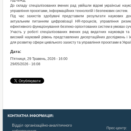
ЛДУБЖД.
До складу спеціалізованих вчених рад увійшли відомі українські науко
управління проєктами, інформаційних технологій і безпекових систем.
Під час захистів здобувачі представили результати наукових дос
актуальним питанням цифровізації HR-процесів, управління ризи
ефективного функціонування безпеко-орієнтованих систем в умовах суча
Участь у роботі спеціалізованих вчених рад видатних науковців та 
високий науковий рівень представлених дисертаційних досліджень і ї
для розвитку сфери цивільного захисту та управління проєктами в Украї
Дата:
П'ятниця, 29 Травень, 2026 - 16:00
29/05/2026 - 16:08
КОНТАКТНА ІНФОРМАЦІЯ:
Відділ організаційно-аналітичного
Прес-центр:
забезпечення: