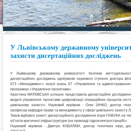
У Львівському державному університе
захисти дисертаційних досліджень
У Львівському державному університеті безпеки життєдіяльнос
дисертаційних досліджень здобувачів наукового ступеня доктора філо
073 «Менеджмент» галузі знань 07 «Управління та адміністрування»
програмою «Управління проєктами».
Христина МАТКІВСЬКА успішно представила дисертаційне дослідженн
моделі управління проєктами цифровізації операційних процесів сис
цивільному захисті». Науковий керівник - Олег ЗАЧКО, доктор техн
професор кафедри права та менеджменту у сфері цивільного захисту
Також відбувся захист дисертаційного дослідження Ігоря ПАВУКА на т
об’єктів критичної інфраструктури (на прикладі гідроелектростанцій)».
Науковий керівник - Дмитро КОБИЛКІН, доктор технічних наук, до