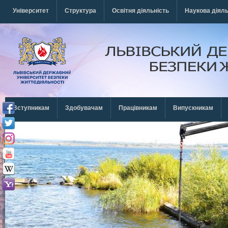
Перейти к основному содержанию
Університет
Структура
Освітня діяльність
Наукова діяль
Вступникам
Здобувачам
Працівникам
Випускникам