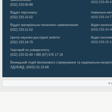
(032) 233-40-4
(032) 233-00-88
Відділ персоналу:
Навчально-мет
(032) 233-15-02
(032) 233-14-7
Відділ матеріально-технічного забезпечення:
Відділ організ
(032) 233-21-52
(032) 233-32-4
Центр науково-дослідної роботи:
Відділ економік
(032) 233-24-79
(032) 233-15-1
Черговий по університету:
(032) 233-32-40
+380 (67) 676 17 19
Вінницький ліцей безпекового спрямування та національно-патріо
ЛДУБЖД
:
(0432) 61-15-68
© 