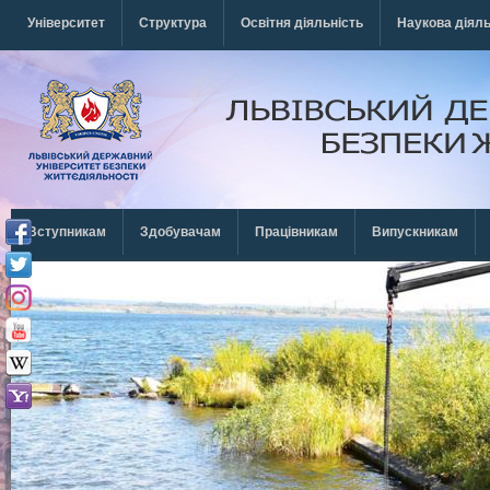
Перейти к основному содержанию
Університет
Структура
Освітня діяльність
Наукова діяль
Вступникам
Здобувачам
Працівникам
Випускникам