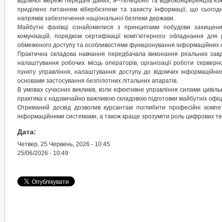
відомчої мережі передачі даних, IP-телефонії та відеоконференцзв’язк
приділено питанням кібербезпеки та захисту інформації, що сьогодн
напрямів забезпечення національної безпеки держави.
Майбутні фахівці ознайомилися з принципами побудови захищен
комунікацій, порядком сертифікації комп’ютерного обладнання для
обмеженого доступу та особливостями функціонування інформаційних 
Практична складова навчання передбачала виконання реальних завд
налаштування робочих місць операторів, організації роботи серверн
пункту управління, налаштування доступу до відомчих інформаційних
основами застосування безпілотних літальних апаратів.
В умовах сучасних викликів, коли ефективне управління силами цивіль
практика є надзвичайно важливою складовою підготовки майбутніх офіце
Отриманий досвід дозволив курсантам поглибити професійні компет
інформаційними системами, а також краще зрозуміти роль цифрових те
Дата:
Четвер, 25 Червень, 2026 - 10:45
25/06/2026 - 10:49