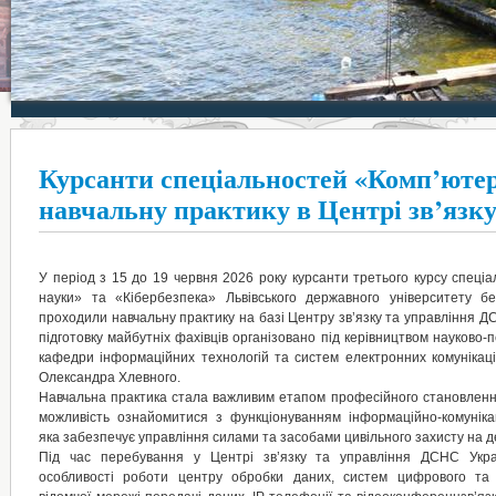
Курсанти спеціальностей «Комп’ютер
навчальну практику в Центрі зв’язк
У період з 15 до 19 червня 2026 року курсанти третього курсу спеці
науки» та «Кібербезпека» Львівського державного університету бе
проходили навчальну практику на базі Центру зв’язку та управління Д
підготовку майбутніх фахівців організовано під керівництвом науково-п
кафедри інформаційних технологій та систем електронних комунікац
Олександра Хлевного.
Навчальна практика стала важливим етапом професійного становлення
можливість ознайомитися з функціонуванням інформаційно-комунікац
яка забезпечує управління силами та засобами цивільного захисту на д
Під час перебування у Центрі зв’язку та управління ДСНС Укра
особливості роботи центру обробки даних, систем цифрового та с