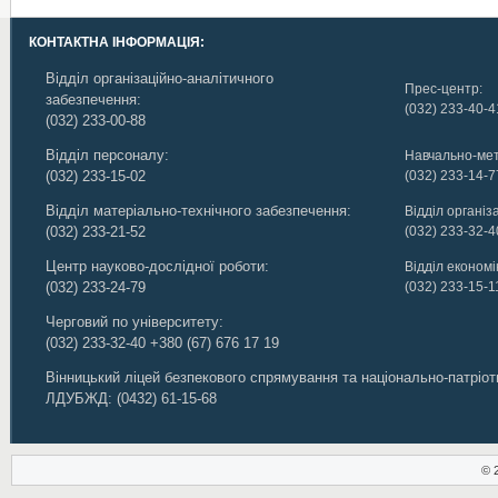
КОНТАКТНА ІНФОРМАЦІЯ:
Відділ організаційно-аналітичного
Прес-центр:
забезпечення:
(032) 233-40-4
(032) 233-00-88
Відділ персоналу:
Навчально-мет
(032) 233-15-02
(032) 233-14-7
Відділ матеріально-технічного забезпечення:
Відділ організ
(032) 233-21-52
(032) 233-32-4
Центр науково-дослідної роботи:
Відділ економік
(032) 233-24-79
(032) 233-15-1
Черговий по університету:
(032) 233-32-40
+380 (67) 676 17 19
Вінницький ліцей безпекового спрямування та національно-патріо
ЛДУБЖД
:
(0432) 61-15-68
© 