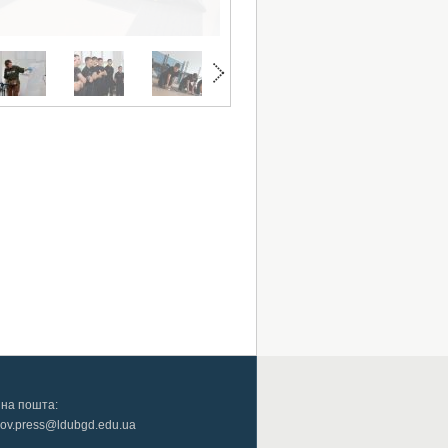
на пошта:
gov.press@ldubgd.edu.ua