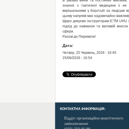
В умовах війни та постійних викликів,
знання з тактичної медицини є не 
вирішальними у боротьбі за людське жи
цьому напрямі має надзвичайно важлив
Щиро дякуємо інструкторам ICTM UHU за
підхід до навчання та вагомий внесок
сфери.
Разом до Перемоги!
Дата:
Четвер, 25 Червень, 2026 - 16:45
25/06/2026 - 16:54
КОНТАКТНА ІНФОРМАЦІЯ:
Відділ організаційно-аналітичного
забезпечення: