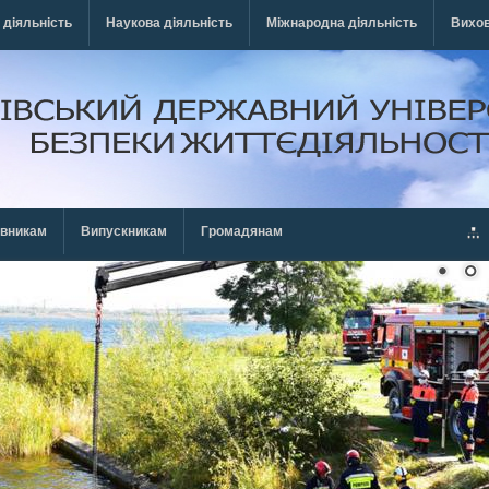
 діяльність
Наукова діяльність
Міжнародна діяльність
Вихов
івникам
Випускникам
Громадянам