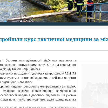
ойшли курс тактичної медицини за мі
еті безпеки життєдіяльності відбулося навчання з
рганізоване інструкторами ICTM UHU (Міжнародного
 Фонду United Help Ukraine).
увальники проходили підготовку за програмою ASM (All
ним курсом з тактичної медицини, який навчає діяти
х підвищеної небезпеки.
горитми надання допомоги в екстремальних ситуаціях,
 сучасних засобів кровоспинення, забезпечення
 особливості надання допомоги під вогнем і в умовно
ілялася практичним тренуванням, адже кожна навичка