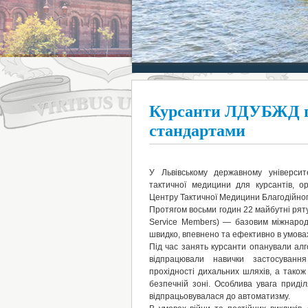
Курсанти ЛДУБЖД пр
стандартами
У Львівському державному університ
тактичної медицини для курсантів, о
Центру Тактичної Медицини Благодійного
Протягом восьми годин 22 майбутні рят
Service Members) — базовим міжнарод
швидко, впевнено та ефективно в умова
Під час занять курсанти опанували ал
відпрацювали навички застосування
прохідності дихальних шляхів, а також
безпечній зоні. Особлива увага прид
відпрацьовувалася до автоматизму.