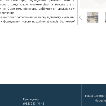
 які постають перед підрозділами цивільного захисту,
просто додатковою компетенцією, а можуть стати
ття. Саме тому підготовка майбутніх рятувальників у
е значення.
 високий професіоналізм, якісну підготовку, сучасний
 у формування нового покоління фахівців безпекової
Наша електрон
Прес-центр:
ldubgd.
(032) 233-40-41