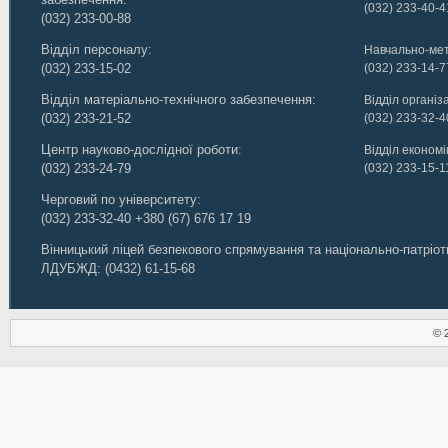
(032) 233-40-4
(032) 233-00-88
Відділ персоналу:
Навчально-мет
(032) 233-15-02
(032) 233-14-7
Відділ матеріально-технічного забезпечення:
Відділ організ
(032) 233-21-52
(032) 233-32-4
Центр науково-дослідної роботи:
Відділ економік
(032) 233-24-79
(032) 233-15-1
Черговий по університету:
(032) 233-32-40
+380 (67) 676 17 19
Вінницький ліцей безпекового спрямування та національно-патріо
ЛДУБЖД
:
(0432) 61-15-68
© 