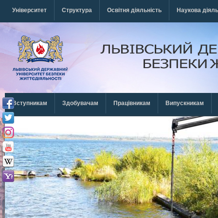
Перейти к основному содержанию
Університет
Структура
Освітня діяльність
Наукова діяль
Вступникам
Здобувачам
Працівникам
Випускникам